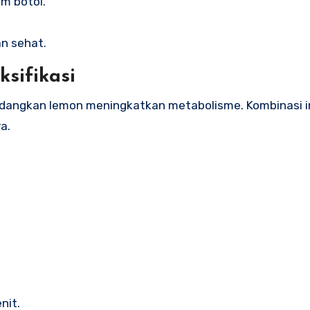
m botol.
an sehat.
sifikasi
dangkan lemon meningkatkan metabolisme. Kombinasi in
a.
nit.