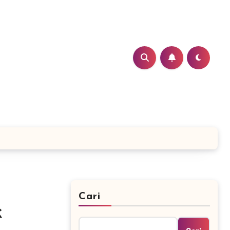
Cari
k