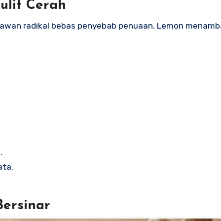
ulit Cerah
elawan radikal bebas penyebab penuaan. Lemon menam
.
ata.
Bersinar